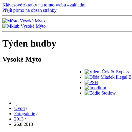
Klávesové zkratky na tomto webu - základní
Přejít přímo na obsah stránky
Týden hudby
Vysoké Mýto
Úvod
/
Fotogalerie
/
2013
/
26.8.2013